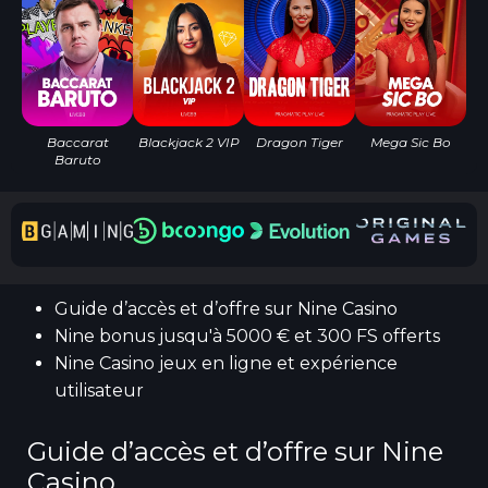
Baccarat
Blackjack 2 VIP
Dragon Tiger
Mega Sic Bo
Baruto
Guide d’accès et d’offre sur Nine Casino
Nine bonus jusqu'à 5000 € et 300 FS offerts
Nine Casino jeux en ligne et expérience
utilisateur
Guide d’accès et d’offre sur Nine
Casino