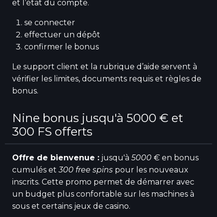
et l’état du compte.
se connecter
effectuer un dépôt
confirmer le bonus
Le support client et la rubrique d’aide servent à
vérifier les limites, documents requis et règles de
bonus.
Nine bonus jusqu'à 5000 € et
300 FS offerts
Offre de bienvenue :
jusqu'à
5000 €
en bonus
cumulés et
300 free spins
pour les nouveaux
inscrits. Cette promo permet de démarrer avec
un budget plus confortable sur les machines à
sous et certains jeux de casino.