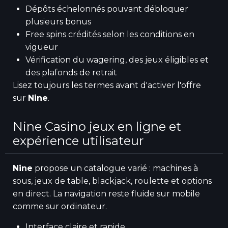
Dépôts échelonnés pouvant débloquer
plusieurs bonus
Free spins crédités selon les conditions en
vigueur
Vérification du wagering, des jeux éligibles et
des plafonds de retrait
Lisez toujours les termes avant d'activer l'offre
sur
Nine
.
Nine Casino jeux en ligne et
expérience utilisateur
Nine
propose un catalogue varié : machines à
sous, jeux de table, blackjack, roulette et options
en direct. La navigation reste fluide sur mobile
comme sur ordinateur.
Interface claire et rapide